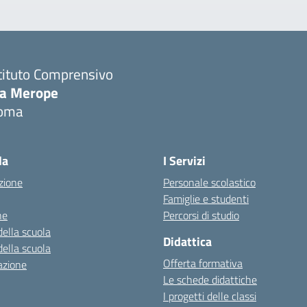
tituto Comprensivo
ia Merope
oma
Visita la pagina iniziale della scuola
la
I Servizi
zione
Personale scolastico
Famiglie e studenti
ne
Percorsi di studio
della scuola
Didattica
della scuola
Offerta formativa
azione
Le schede didattiche
I progetti delle classi