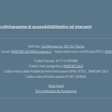
icy
Dichiarazione di accessibilità
Obiettivi ed interventi
Indirizzo:
Via Merope 24, 00133, Roma
Email:
RMIC8FC003@istruzione.it
Posta elettronica certificata (PEC):
RMIC
Codice fiscale: 97713100580
Codice meccanografico:
RMIC8FC003
Codice Indice delle Pubbliche Amministrazioni (IPA): ISTSC_RMIC8FC003
Codice unico di fatturazione (CUF): UFJNS4
Note legali
Sito realizzato da Avaservice