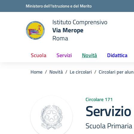
Vai ai contenuti
Vai al menu di navigazione
Vai al footer
Ministero dell'Istruzione e del Merito
Istituto Comprensivo
Via Merope
e della scuola
Roma
— Visita la pagina iniziale del
Scuola
Servizi
Novità
Didattica
Home
Novità
Le circolari
Circolari per alun
Circolare 171
Servizio
Scuola Primaria