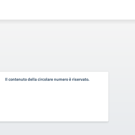
Circo
Il contenuto della circolare numero è riservato.
degli
Circo
Circola
iscritti