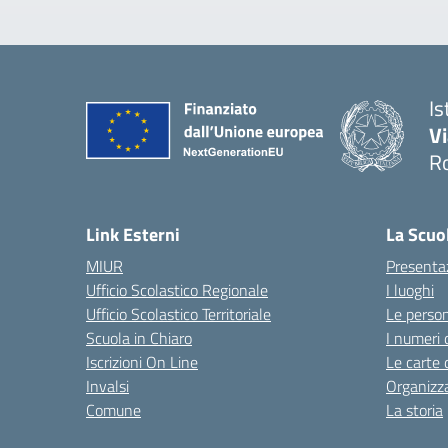
Is
V
R
— 
Link Esterni
La Scuo
MIUR
Presenta
Ufficio Scolastico Regionale
I luoghi
Ufficio Scolastico Territoriale
Le perso
Scuola in Chiaro
I numeri 
Iscrizioni On Line
Le carte 
Invalsi
Organizz
Comune
La storia