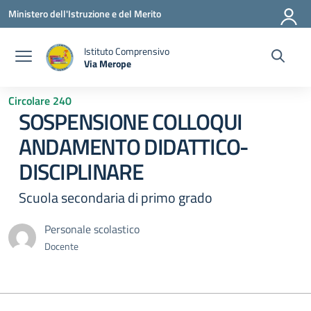
Vai ai contenuti
Vai al menu di navigazione
Vai al footer
Ministero dell'Istruzione e del Merito
Istituto Comprensivo
Via Merope
— Visita la pagina iniziale della scuola
Circolare 240
SOSPENSIONE COLLOQUI
ANDAMENTO DIDATTICO-
DISCIPLINARE
Scuola secondaria di primo grado
Personale scolastico
Docente