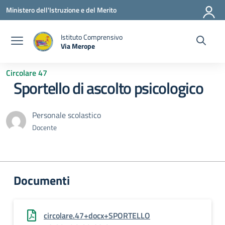
Vai ai contenuti
Vai al menu di navigazione
Vai al footer
Ministero dell'Istruzione e del Merito
Istituto Comprensivo
Via Merope
— Visita la pagina iniziale della scuola
Circolare 47
Sportello di ascolto psicologico
Personale scolastico
Docente
Documenti
circolare.47+docx+SPORTELLO