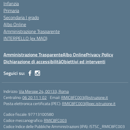
Infanzia
Primaria
Secondaria I grado
Albo Online
Amministrazione Trasparente
INTERPELLO (ex MAD)
Amministrazione Trasparente
Albo Online
Privacy Policy
Dichiarazione di accessibilità
Obiettivi ed interventi
Seguici su:
Indirizzo:
Via Merope 24, 00133, Roma
Centralino:
06 20 11 1 02
Email:
RMIC8FC003@istruzione.it
Posta elettronica certificata (PEC):
RMIC8FC003@pec.istruzione.it
Codice fiscale: 97713100580
Codice meccanografico:
RMIC8FC003
Codice Indice delle Pubbliche Amministrazioni (IPA): ISTSC_RMIC8FC003