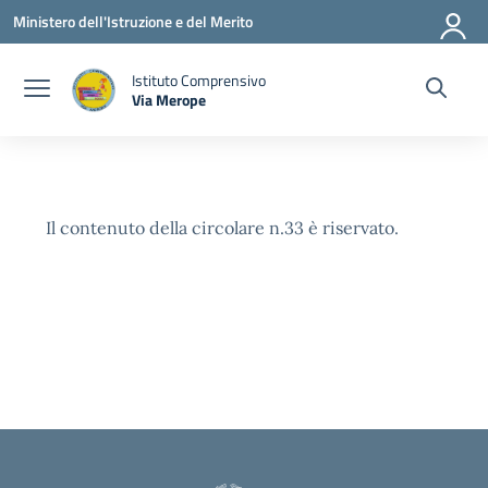
Vai ai contenuti
Vai al menu di navigazione
Vai al footer
Ministero dell'Istruzione e del Merito
Istituto Comprensivo
Via Merope
— Visita la pagina iniziale della scuola
Il contenuto della circolare n.33 è riservato.