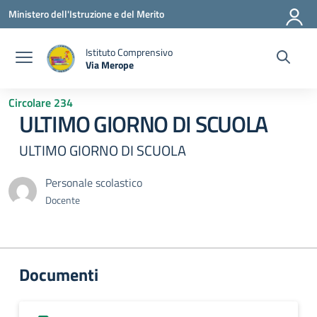
Vai ai contenuti
Vai al menu di navigazione
Vai al footer
Ministero dell'Istruzione e del Merito
Istituto Comprensivo
Via Merope
— Visita la pagina iniziale della scuola
Circolare 234
ULTIMO GIORNO DI SCUOLA
ULTIMO GIORNO DI SCUOLA
Personale scolastico
Docente
Documenti