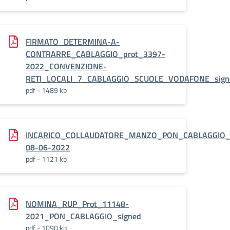
FIRMATO_DETERMINA-A-
blaggio_convenzione_Vodafone_signed-
CONTRARRE_CABLAGGIO_prot_3397-
2022_CONVENZIONE-
RETI_LOCALI_7_CABLAGGIO_SCUOLE_VODAFONE_sign
pdf - 1489 kb
LAGGIO_prot_5275-
INCARICO_COLLAUDATORE_MANZO_PON_CABLAGGIO_p
08-06-2022
pdf - 1121 kb
NOMINA_RUP_Prot_11148-
2021_PON_CABLAGGIO_signed
pdf - 1090 kb