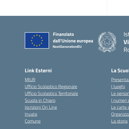
Is
V
R
— 
Link Esterni
La Scuo
MIUR
Presenta
Ufficio Scolastico Regionale
I luoghi
Ufficio Scolastico Territoriale
Le perso
Scuola in Chiaro
I numeri 
Iscrizioni On Line
Le carte 
Invalsi
Organizz
Comune
La storia