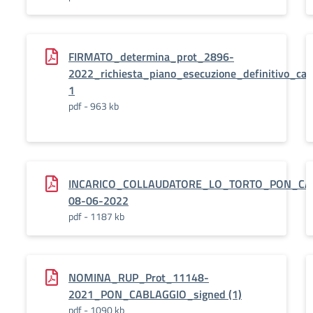
FIRMATO_determina_prot_2896-
2022_richiesta_piano_esecuzione_definitivo_ca
1
pdf - 963 kb
INCARICO_COLLAUDATORE_LO_TORTO_PON_CAB
08-06-2022
pdf - 1187 kb
NOMINA_RUP_Prot_11148-
2021_PON_CABLAGGIO_signed (1)
pdf - 1090 kb