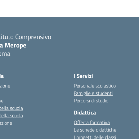
tituto Comprensivo
ia Merope
oma
Visita la pagina iniziale della scuola
la
I Servizi
zione
Personale scolastico
Famiglie e studenti
ne
Percorsi di studio
della scuola
Didattica
della scuola
Offerta formativa
azione
Le schede didattiche
I progetti delle classi