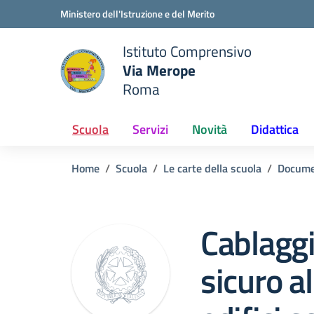
Vai ai contenuti
Vai al menu di navigazione
Vai al footer
Ministero dell'Istruzione e del Merito
Istituto Comprensivo
Via Merope
e della scuola
Roma
— Visita la pagina iniziale del
Scuola
Servizi
Novità
Didattica
Home
Scuola
Le carte della scuola
Docume
Cablaggi
sicuro al