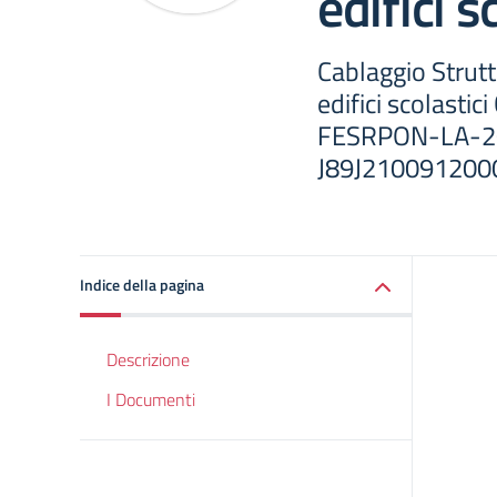
edifici s
Cablaggio Struttu
edifici scolastic
FESRPON-LA-2
J89J210091200
Indice della pagina
Descrizione
I Documenti