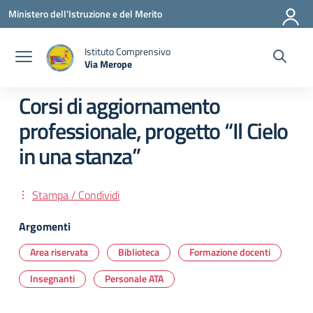
Vai ai contenuti
Vai al menu di navigazione
Vai al footer
Ministero dell'Istruzione e del Merito
Istituto Comprensivo
Via Merope
— Visita la pagina iniziale della scuola
Corsi di aggiornamento
professionale, progetto “Il Cielo
in una stanza”
Stampa / Condividi
Argomenti
Area riservata
Biblioteca
Formazione docenti
Insegnanti
Personale ATA