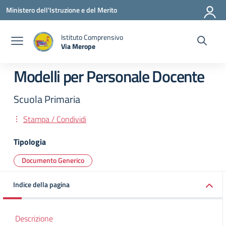
Vai ai contenuti
Vai al menu di navigazione
Vai al footer
Ministero dell'Istruzione e del Merito
Istituto Comprensivo
Via Merope
— Visita la pagina iniziale della scuola
Modelli per Personale Docente
Scuola Primaria
Stampa / Condividi
Tipologia
Documento Generico
Indice della pagina
Descrizione