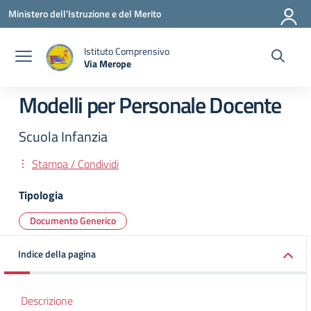
Vai ai contenuti
Vai al menu di navigazione
Vai al footer
Ministero dell'Istruzione e del Merito
Istituto Comprensivo
Via Merope
— Visita la pagina iniziale della scuola
Modelli per Personale Docente
Scuola Infanzia
Stampa / Condividi
Tipologia
Documento Generico
Indice della pagina
Descrizione