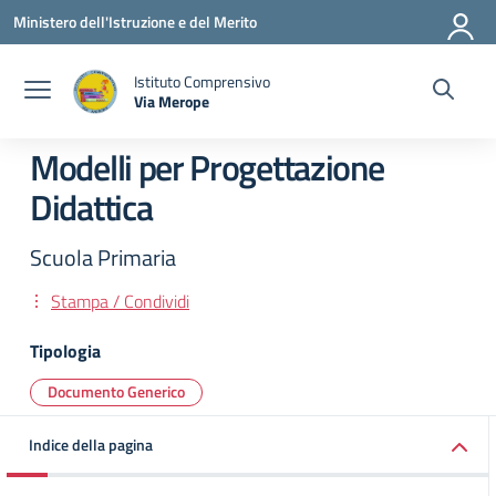
Vai ai contenuti
Vai al menu di navigazione
Vai al footer
Ministero dell'Istruzione e del Merito
Istituto Comprensivo
Via Merope
— Visita la pagina iniziale della scuola
Modelli per Progettazione
Didattica
Scuola Primaria
Stampa / Condividi
Tipologia
Documento Generico
Indice della pagina