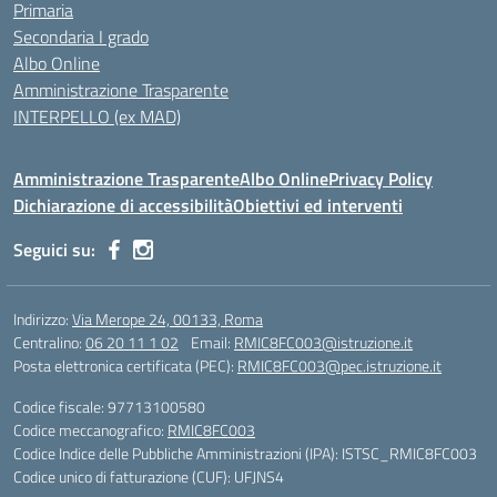
Primaria
Secondaria I grado
Albo Online
Amministrazione Trasparente
INTERPELLO (ex MAD)
Amministrazione Trasparente
Albo Online
Privacy Policy
Dichiarazione di accessibilità
Obiettivi ed interventi
Seguici su:
Indirizzo:
Via Merope 24, 00133, Roma
Centralino:
06 20 11 1 02
Email:
RMIC8FC003@istruzione.it
Posta elettronica certificata (PEC):
RMIC8FC003@pec.istruzione.it
Codice fiscale: 97713100580
Codice meccanografico:
RMIC8FC003
Codice Indice delle Pubbliche Amministrazioni (IPA): ISTSC_RMIC8FC003
Codice unico di fatturazione (CUF): UFJNS4