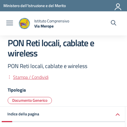
Vai ai contenuti
Vai al menu di navigazione
Vai al footer
Ministero dell'Istruzione e del Merito
Istituto Comprensivo
Via Merope
— Visita la pagina iniziale della scuola
PON Reti locali, cablate e
wireless
PON Reti locali, cablate e wireless
Stampa / Condividi
Tipologia
Documento Generico
Indice della pagina