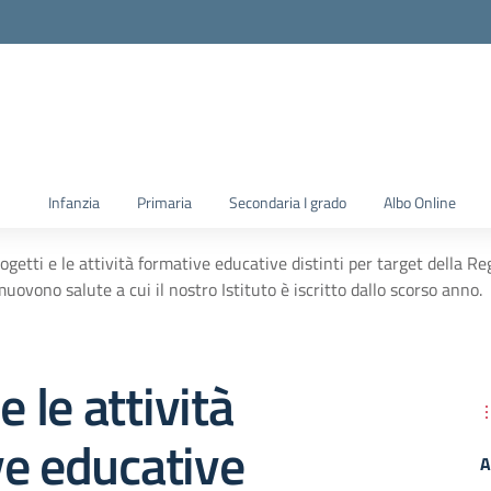
la scuola
Infanzia
Primaria
Secondaria I grado
Albo Online
ogetti e le attività formative educative distinti per target della R
uovono salute a cui il nostro Istituto è iscritto dallo scorso anno.
e le attività
e educative
A