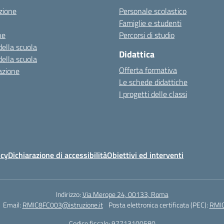
zione
Personale scolastico
Famiglie e studenti
ne
Percorsi di studio
della scuola
Didattica
della scuola
Offerta formativa
azione
Le schede didattiche
I progetti delle classi
icy
Dichiarazione di accessibilità
Obiettivi ed interventi
Indirizzo:
Via Merope 24, 00133, Roma
Email:
RMIC8FC003@istruzione.it
Posta elettronica certificata (PEC):
RMIC
Codice fiscale: 97713100580