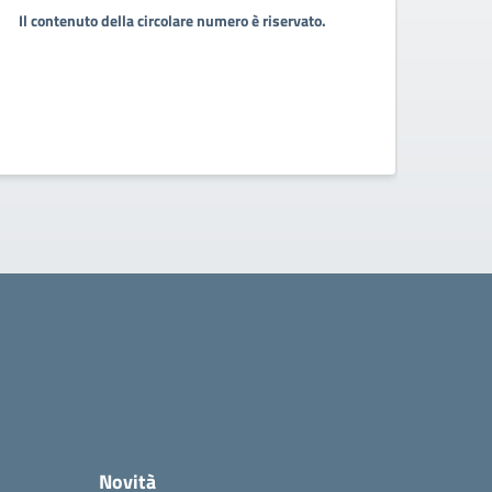
Il contenuto della circolare numero è riservato.
Il co
Novità