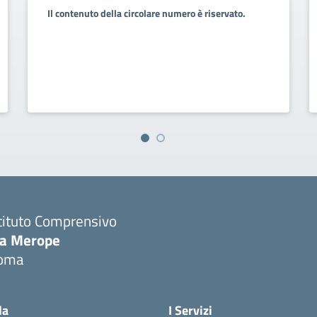
Il contenuto della circolare numero è riservato.
tituto Comprensivo
ia Merope
oma
Visita la pagina iniziale della scuola
la
I Servizi