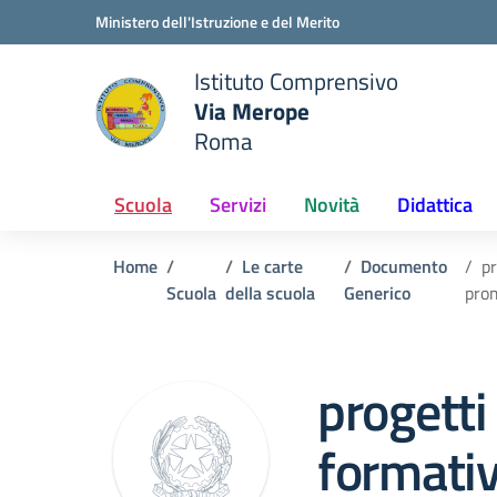
Vai ai contenuti
Vai al menu di navigazione
Vai al footer
Ministero dell'Istruzione e del Merito
Istituto Comprensivo
Via Merope
e della scuola
Roma
— Visita la pagina iniziale del
Scuola
Servizi
Novità
Didattica
Home
Le carte
Documento
pr
Scuola
della scuola
Generico
prom
progetti 
formativ