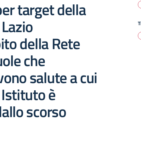
per target della
 Lazio
T
ito della Rete
uole che
ono salute a cui
 Istituto è
dallo scorso