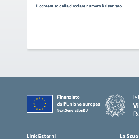
Il contenuto della circolare numero è riservato.
Is
V
R
— 
Link Esterni
La Scuo