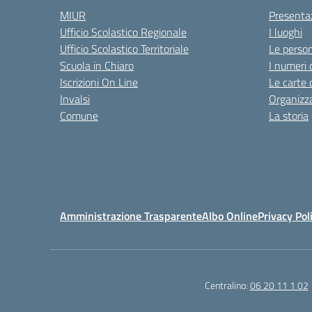
MIUR
Presenta
Ufficio Scolastico Regionale
I luoghi
Ufficio Scolastico Territoriale
Le perso
Scuola in Chiaro
I numeri 
Iscrizioni On Line
Le carte 
Invalsi
Organizz
Comune
La storia
Amministrazione Trasparente
Albo Online
Privacy Pol
Centralino:
06 20 11 1 02