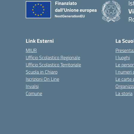
Is
V
R
— 
Link Esterni
La Scuo
MIUR
Presenta
Ufficio Scolastico Regionale
I luoghi
Ufficio Scolastico Territoriale
Le perso
Scuola in Chiaro
I numeri 
Iscrizioni On Line
Le carte 
Invalsi
Organizz
Comune
La storia