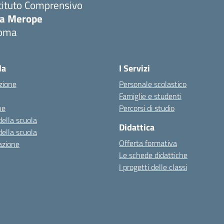
tituto Comprensivo
ia Merope
oma
Visita la pagina iniziale della scuola
la
I Servizi
zione
Personale scolastico
Famiglie e studenti
ne
Percorsi di studio
della scuola
Didattica
della scuola
Offerta formativa
azione
Le schede didattiche
I progetti delle classi