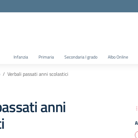
la scuola
Infanzia
Primaria
Secondaria I grado
Albo Online
e
Verbali passati anni scolastici
passati anni
i
A