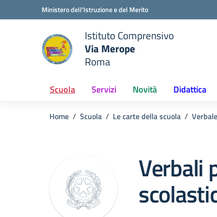
Vai ai contenuti
Vai al menu di navigazione
Vai al footer
Ministero dell'Istruzione e del Merito
Istituto Comprensivo
Via Merope
e della scuola
Roma
— Visita la pagina iniziale del
Scuola
Servizi
Novità
Didattica
Home
Scuola
Le carte della scuola
Verbal
Verbali 
scolastic