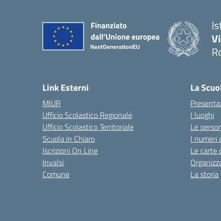
Is
V
R
— 
Link Esterni
La Scuo
MIUR
Presenta
Ufficio Scolastico Regionale
I luoghi
Ufficio Scolastico Territoriale
Le perso
Scuola in Chiaro
I numeri 
Iscrizioni On Line
Le carte 
Invalsi
Organizz
Comune
La storia