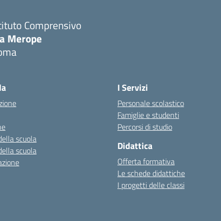
tituto Comprensivo
ia Merope
oma
Visita la pagina iniziale della scuola
la
I Servizi
zione
Personale scolastico
Famiglie e studenti
ne
Percorsi di studio
della scuola
Didattica
della scuola
Offerta formativa
azione
Le schede didattiche
I progetti delle classi