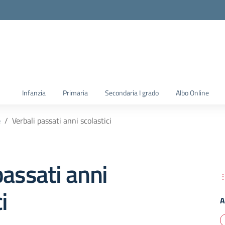
la scuola
Infanzia
Primaria
Secondaria I grado
Albo Online
e
Verbali passati anni scolastici
passati anni
i
A