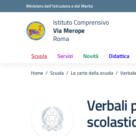
Vai ai contenuti
Vai al menu di navigazione
Vai al footer
Ministero dell'Istruzione e del Merito
Istituto Comprensivo
Via Merope
e della scuola
Roma
— Visita la pagina iniziale del
Scuola
Servizi
Novità
Didattica
Home
Scuola
Le carte della scuola
Verbal
Verbali 
scolastic