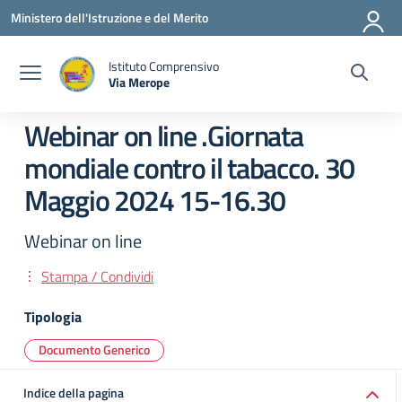
Vai ai contenuti
Vai al menu di navigazione
Vai al footer
Ministero dell'Istruzione e del Merito
Istituto Comprensivo
Via Merope
— Visita la pagina iniziale della scuola
Webinar on line .Giornata
mondiale contro il tabacco. 30
Maggio 2024 15-16.30
Webinar on line
Stampa / Condividi
Tipologia
Documento Generico
Indice della pagina