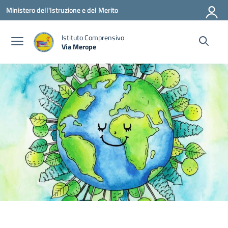
Vai ai contenuti
Vai al menu di navigazione
Vai al footer
Ministero dell'Istruzione e del Merito
Istituto Comprensivo
Via Merope
— Visita la pagina iniziale della scuola