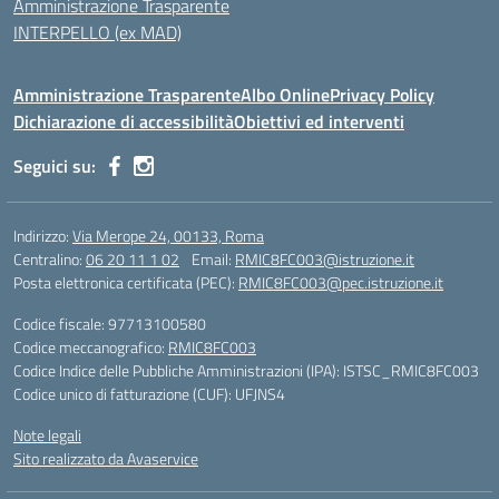
Amministrazione Trasparente
INTERPELLO (ex MAD)
Amministrazione Trasparente
Albo Online
Privacy Policy
Dichiarazione di accessibilità
Obiettivi ed interventi
Seguici su:
Indirizzo:
Via Merope 24, 00133, Roma
Centralino:
06 20 11 1 02
Email:
RMIC8FC003@istruzione.it
Posta elettronica certificata (PEC):
RMIC8FC003@pec.istruzione.it
Codice fiscale: 97713100580
Codice meccanografico:
RMIC8FC003
Codice Indice delle Pubbliche Amministrazioni (IPA): ISTSC_RMIC8FC003
Codice unico di fatturazione (CUF): UFJNS4
Note legali
Sito realizzato da Avaservice