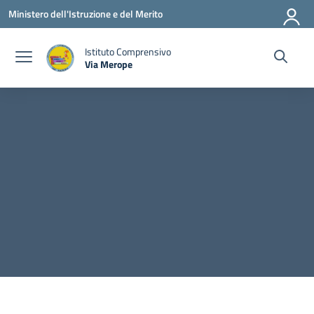
Vai ai contenuti
Vai al menu di navigazione
Vai al footer
Ministero dell'Istruzione e del Merito
Istituto Comprensivo
Via Merope
— Visita la pagina iniziale della scuola