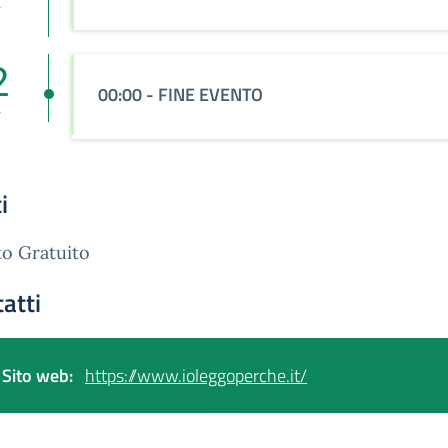
v
2
00:00 - FINE EVENTO
v
i
o Gratuito
atti
Sito web:
https://www.ioleggoperche.it/