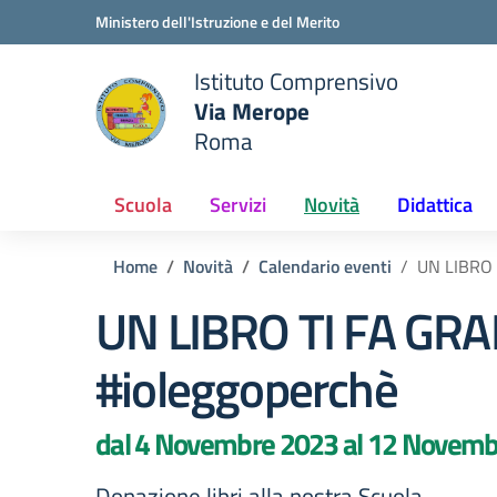
Vai ai contenuti
Vai al menu di navigazione
Vai al footer
Ministero dell'Istruzione e del Merito
Istituto Comprensivo
Via Merope
e della scuola
Roma
— Visita la pagina iniziale del
Scuola
Servizi
Novità
Didattica
Home
Novità
Calendario eventi
UN LIBRO 
UN LIBRO TI FA GR
#ioleggoperchè
dal 4 Novembre 2023 al 12 Novem
Donazione libri alla nostra Scuola