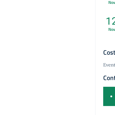
No
1
No
Cost
Event
Cont