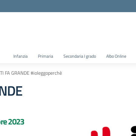
la scuola
Infanzia
Primaria
Secondaria I grado
Albo Online
TI FA GRANDE #ioleggoperchè
ANDE
bre 2023