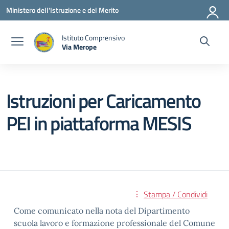
Vai ai contenuti
Vai al menu di navigazione
Vai al footer
Ministero dell'Istruzione e del Merito
Istituto Comprensivo
Via Merope
— Visita la pagina iniziale della scuola
Istruzioni per Caricamento
PEI in piattaforma MESIS
Stampa / Condividi
Come comunicato nella nota del Dipartimento
scuola lavoro e formazione professionale del Comune