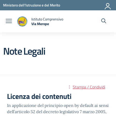
Vai ai contenuti
Vai al menu di navigazione
Vai al footer
Ministero dell'Istruzione e del Merito
Istituto Comprensivo
Via Merope
— Visita la pagina iniziale della scuola
Note Legali
Stampa / Condividi
Licenza dei contenuti
In applicazione del principio open by default ai sensi
dell’articolo 52 del decreto legislativo 7 marzo 2005,