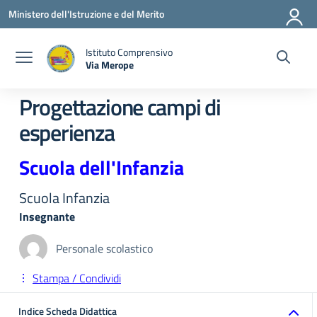
Vai ai contenuti
Vai al menu di navigazione
Vai al footer
Ministero dell'Istruzione e del Merito
Istituto Comprensivo
Via Merope
— Visita la pagina iniziale della scuola
Progettazione campi di
esperienza
Scuola dell'Infanzia
Scuola Infanzia
Insegnante
Personale scolastico
Stampa / Condividi
Indice Scheda Didattica