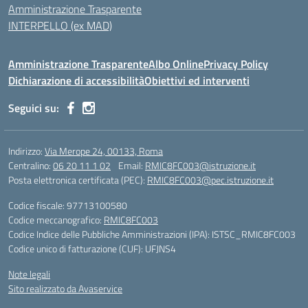
Amministrazione Trasparente
INTERPELLO (ex MAD)
Amministrazione Trasparente
Albo Online
Privacy Policy
Dichiarazione di accessibilità
Obiettivi ed interventi
Seguici su:
Indirizzo:
Via Merope 24, 00133, Roma
Centralino:
06 20 11 1 02
Email:
RMIC8FC003@istruzione.it
Posta elettronica certificata (PEC):
RMIC8FC003@pec.istruzione.it
Codice fiscale: 97713100580
Codice meccanografico:
RMIC8FC003
Codice Indice delle Pubbliche Amministrazioni (IPA): ISTSC_RMIC8FC003
Codice unico di fatturazione (CUF): UFJNS4
Note legali
Sito realizzato da Avaservice