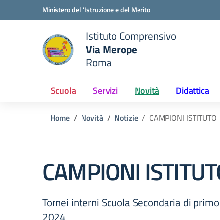
Vai ai contenuti
Vai al menu di navigazione
Vai al footer
Ministero dell'Istruzione e del Merito
Istituto Comprensivo
Via Merope
e della scuola
Roma
— Visita la pagina iniziale del
Scuola
Servizi
Novità
Didattica
Home
Novità
Notizie
CAMPIONI ISTITUTO
CAMPIONI ISTITUT
Tornei interni Scuola Secondaria di prim
2024