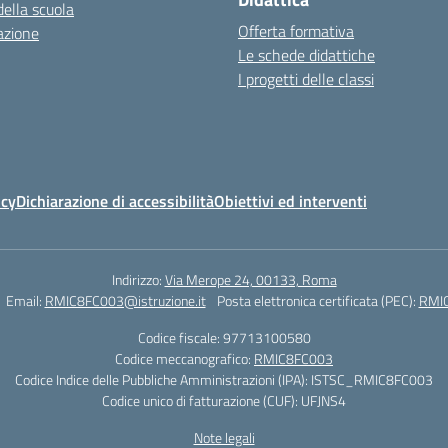
della scuola
Offerta formativa
azione
Le schede didattiche
I progetti delle classi
icy
Dichiarazione di accessibilità
Obiettivi ed interventi
Indirizzo:
Via Merope 24, 00133, Roma
Email:
RMIC8FC003@istruzione.it
Posta elettronica certificata (PEC):
RMIC
Codice fiscale: 97713100580
Codice meccanografico:
RMIC8FC003
Codice Indice delle Pubbliche Amministrazioni (IPA): ISTSC_RMIC8FC003
Codice unico di fatturazione (CUF): UFJNS4
Note legali