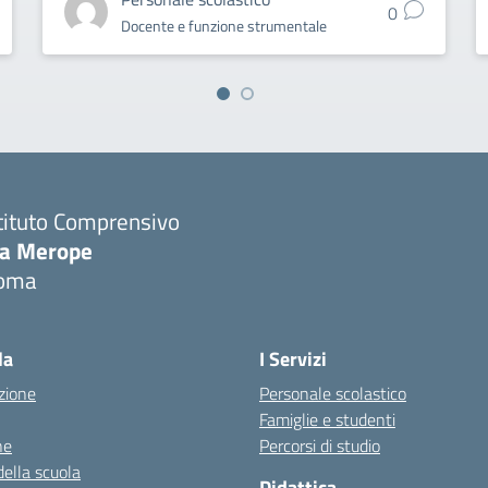
0
Docente e funzione strumentale
tituto Comprensivo
ia Merope
oma
Visita la pagina iniziale della scuola
la
I Servizi
zione
Personale scolastico
Famiglie e studenti
ne
Percorsi di studio
della scuola
Didattica