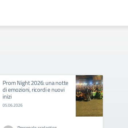
Prom Night 2026: una notte
Camp
di emozioni, ricordi e nuovi
Torne
inizi
festa
part
05.06.2026
Campio
Istitu
Personale scolastico