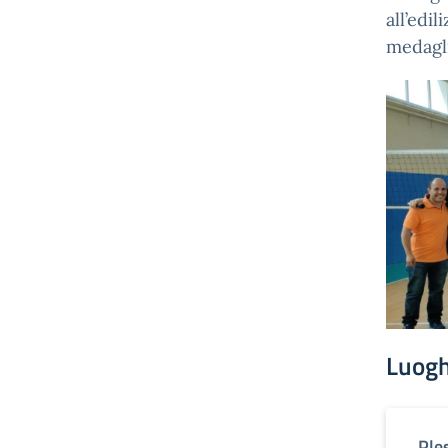
all’edil
medagli
Luogh
Ple