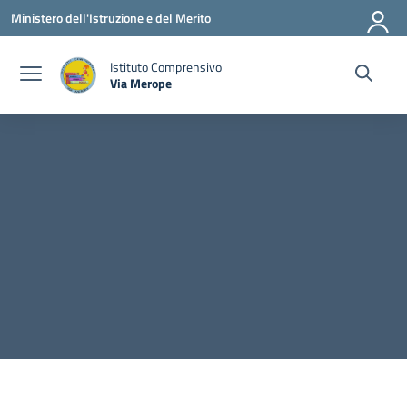
Vai ai contenuti
Vai al menu di navigazione
Vai al footer
Ministero dell'Istruzione e del Merito
Istituto Comprensivo
Via Merope
— Visita la pagina iniziale della scuola