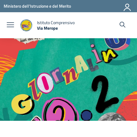
Vai ai contenuti
Vai al menu di navigazione
Vai al footer
Ministero dell'Istruzione e del Merito
Istituto Comprensivo
Via Merope
— Visita la pagina iniziale della scuola