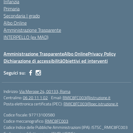
Infanzia
Primaria
Secondaria I grado
Albo Online
Amministrazione Trasparente
INTERPELLO (ex MAD)
Amministrazione Trasparente
Albo Online
Privacy Policy
Dichiarazione di accessibilità
Obiettivi ed interventi
Seguici su:
Indirizzo:
Via Merope 24, 00133, Roma
Centralino:
06 20 11 1 02
Email:
RMIC8FC003@istruzione.it
Posta elettronica certificata (PEC):
RMIC8FC003@pec.istruzione.it
Codice fiscale: 97713100580
Codice meccanografico:
RMIC8FC003
Codice Indice delle Pubbliche Amministrazioni (IPA): ISTSC_RMIC8FC003