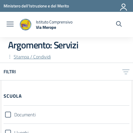
Vai ai contenuti
Vai al menu di navigazione
Vai al footer
Ministero dell'Istruzione e del Merito
Istituto Comprensivo
Via Merope
— Visita la pagina iniziale della scuola
Argomento: Servizi
Stampa / Condividi
FILTRI
Filtri
SCUOLA
Documenti
I luoghi