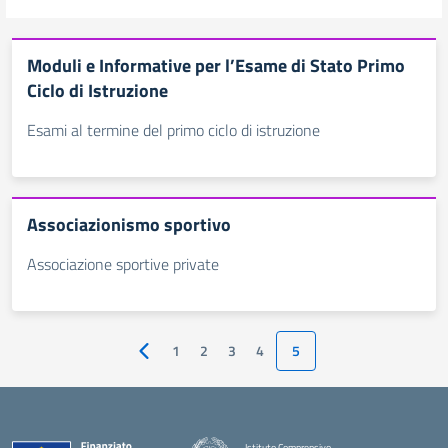
Moduli e Informative per l’Esame di Stato Primo
Ciclo di Istruzione
Esami al termine del primo ciclo di istruzione
Associazionismo sportivo
Associazione sportive private
1
2
3
4
5
Pagina precedente
Istituto Comprensivo