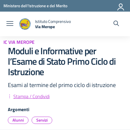
Vai ai contenuti
Vai al menu di navigazione
Vai al footer
Ministero dell'Istruzione e del Merito
Istituto Comprensivo
Via Merope
— Visita la pagina iniziale della scuola
IC VIA MEROPE
Moduli e Informative per
l’Esame di Stato Primo Ciclo di
Istruzione
Esami al termine del primo ciclo di istruzione
Stampa / Condividi
Argomenti
Alunni
Servizi