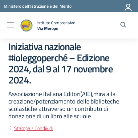
Vai ai contenuti
Vai al menu di navigazione
Vai al footer
Ministero dell'Istruzione e del Merito
Istituto Comprensivo
Via Merope
— Visita la pagina iniziale della scuola
Iniziativa nazionale
#ioleggoperché – Edizione
2024, dal 9 al 17 novembre
2024.
Associazione Italiana Editori(AIE),mira alla
creazione/potenziamento delle biblioteche
scolastiche attraverso un contributo di
donazione di un libro alle scuole
Stampa / Condividi