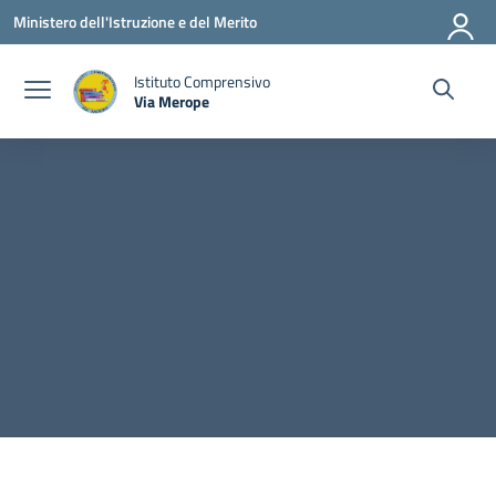
Vai ai contenuti
Vai al menu di navigazione
Vai al footer
Ministero dell'Istruzione e del Merito
Istituto Comprensivo
Via Merope
— Visita la pagina iniziale della scuola