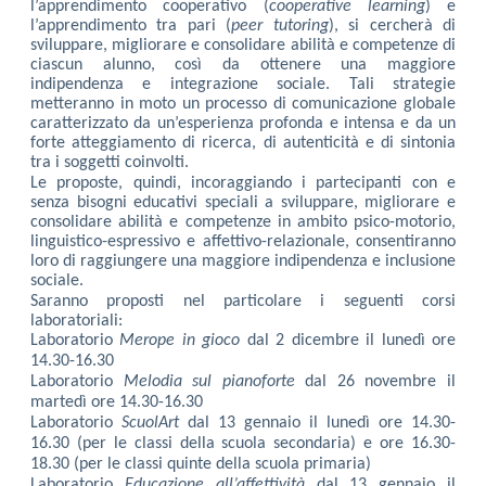
l’apprendimento cooperativo (
cooperative learning
) e
l’apprendimento tra pari (
peer tutoring
), si cercherà di
sviluppare, migliorare e consolidare abilità e competenze di
ciascun alunno, così da ottenere una maggiore
indipendenza e integrazione sociale. Tali strategie
metteranno in moto un processo di comunicazione globale
caratterizzato da un’esperienza profonda e intensa e da un
forte atteggiamento di ricerca, di autenticità e di sintonia
tra i soggetti coinvolti.
Le proposte, quindi, incoraggiando i partecipanti con e
senza bisogni educativi speciali a sviluppare, migliorare e
consolidare abilità e competenze in ambito psico-motorio,
linguistico-espressivo e affettivo-relazionale, consentiranno
loro di raggiungere una maggiore indipendenza e inclusione
sociale.
Saranno proposti nel particolare i seguenti corsi
laboratoriali:
Laboratorio
Merope in gioco
dal 2 dicembre il lunedì ore
14.30-16.30
Laboratorio
Melodia sul pianoforte
dal 26 novembre il
martedì ore 14.30-16.30
Laboratorio
ScuolArt
dal 13 gennaio il lunedì ore 14.30-
16.30
(per le classi della scuola secondaria) e ore 16.30-
18.30 (per le classi quinte della scuola primaria)
Laboratorio
Educazione all’affettività
dal 13 gennaio il