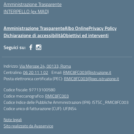
Amministrazione Trasparente
INTERPELLO (ex MAD)
Amministrazione Trasparente
Albo Online
Privacy Policy
Dichiarazione di accessibilità
Obiettivi ed interventi
Seguici su:
Indirizzo:
Via Merope 24, 00133, Roma
Centralino:
06 20 11 1 02
Email:
RMIC8FC003@istruzione.it
Posta elettronica certificata (PEC):
RMIC8FC003@pec.istruzione.it
Codice fiscale: 97713100580
Codice meccanografico:
RMIC8FC003
Codice Indice delle Pubbliche Amministrazioni (IPA): ISTSC_RMIC8FC003
Codice unico di fatturazione (CUF): UFJNS4
Note legali
Sito realizzato da Avaservice