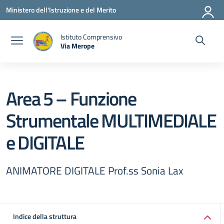
Vai ai contenuti
Vai al menu di navigazione
Vai al footer
Ministero dell'Istruzione e del Merito
Istituto Comprensivo
Via Merope
— Visita la pagina iniziale della scuola
Area 5 – Funzione
Strumentale MULTIMEDIALE
e DIGITALE
ANIMATORE DIGITALE Prof.ss Sonia Lax
Indice della struttura