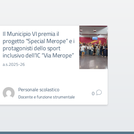
Il Municipio VI premia il
Gran
progetto “Special Merope” e i
torne
protagonisti dello sport
3E c
inclusivo dell’IC “Via Merope”
Proget
Soccer
a.s.2025-26
grado
Personale scolastico
0
Docente e funzione strumentale