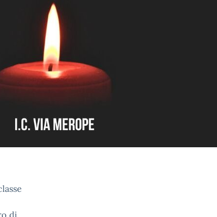
classe
o di