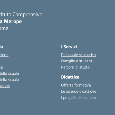
tituto Comprensivo
ia Merope
oma
Visita la pagina iniziale della scuola
la
I Servizi
zione
Personale scolastico
Famiglie e studenti
ne
Percorsi di studio
della scuola
Didattica
della scuola
Offerta formativa
azione
Le schede didattiche
I progetti delle classi