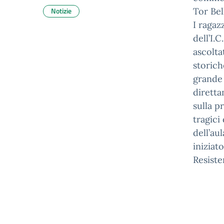
Notizie
Tor Be
I ragaz
dell’I.
ascolta
storich
grande 
diretta
sulla p
tragici
dell’au
iniziat
Resiste