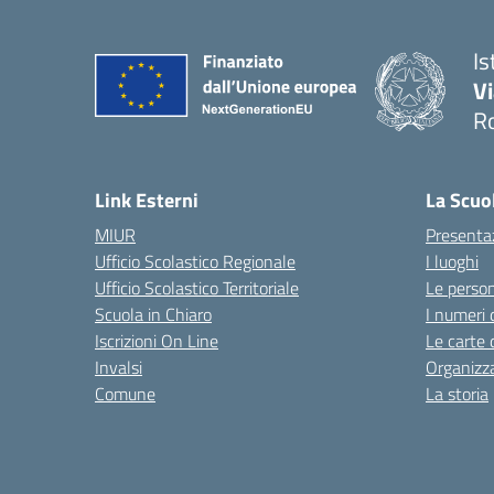
Is
V
R
— 
Link Esterni
La Scuo
MIUR
Presenta
Ufficio Scolastico Regionale
I luoghi
Ufficio Scolastico Territoriale
Le perso
Scuola in Chiaro
I numeri 
Iscrizioni On Line
Le carte 
Invalsi
Organizz
Comune
La storia