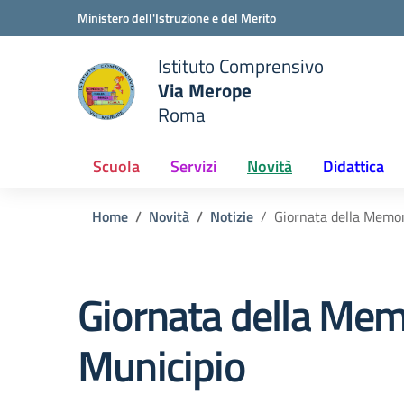
Vai ai contenuti
Vai al menu di navigazione
Vai al footer
Ministero dell'Istruzione e del Merito
Istituto Comprensivo
Via Merope
e della scuola
Roma
— Visita la pagina iniziale del
Scuola
Servizi
Novità
Didattica
Home
Novità
Notizie
Giornata della Memor
Giornata della Mem
Municipio