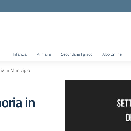
la scuola
Infanzia
Primaria
Secondaria I grado
Albo Online
ia in Municipio
oria in