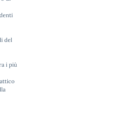
udenti
i del
ra i più
attico
lla