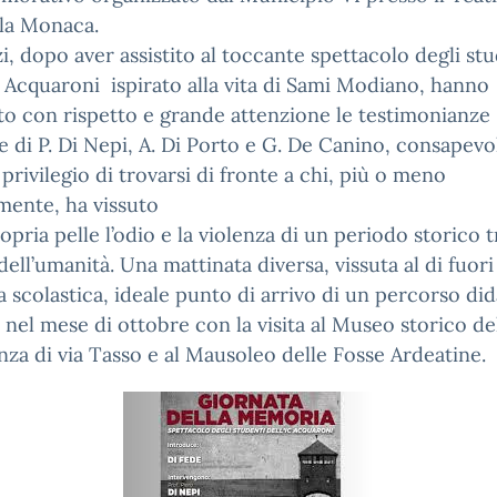
lla Monaca.
zi, dopo aver assistito al toccante spettacolo degli st
C. Acquaroni ispirato alla vita di Sami Modiano, hanno
to con rispetto e grande attenzione le testimonianze
e di P. Di Nepi, A. Di Porto e G. De Canino, consapevol
privilegio di trovarsi di fronte a chi, più o meno
mente, ha vissuto
ropria pelle l’odio e la violenza di un periodo storico t
 dell’umanità. Una mattinata diversa, vissuta al di fuori
la scolastica, ideale punto di arrivo di un percorso did
o nel mese di ottobre con la visita al Museo storico de
nza di via Tasso e al Mausoleo delle Fosse Ardeatine.