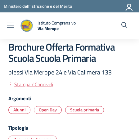
Vai ai contenuti
Vai al menu di navigazione
Vai al footer
Ministero dell'Istruzione e del Merito
Istituto Comprensivo
Via Merope
— Visita la pagina iniziale della scuola
Brochure Offerta Formativa
Scuola Scuola Primaria
plessi Via Merope 24 e Via Calimera 133
Stampa / Condividi
Argomenti
Alunni
Open Day
Scuola primaria
Tipologia