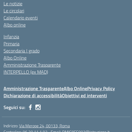
Le notizie
Le circolari
Calendario eventi
Albo online
Infanzia
Primaria
Secondaria I grado
Albo Online
Amministrazione Trasparente
INTERPELLO (ex MAD)
Amministrazione Trasparente
Albo Online
Privacy Policy
Dichiarazione di accessibilità
Obiettivi ed interventi
Seguici su:
Indirizzo:
Via Merope 24, 00133, Roma
Centralino:
06 20 11 1 02
Email:
RMIC8FC003@istruzione.it