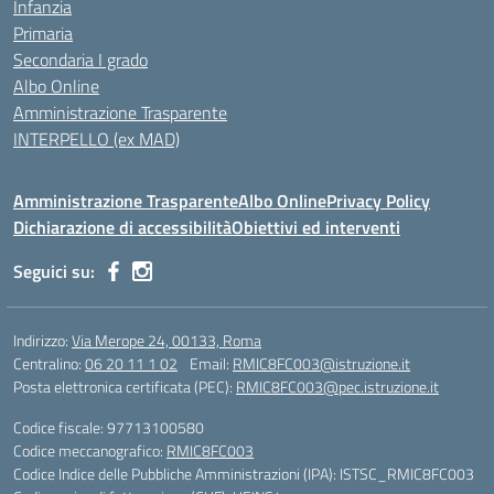
Infanzia
Primaria
Secondaria I grado
Albo Online
Amministrazione Trasparente
INTERPELLO (ex MAD)
Amministrazione Trasparente
Albo Online
Privacy Policy
Dichiarazione di accessibilità
Obiettivi ed interventi
Seguici su:
Indirizzo:
Via Merope 24, 00133, Roma
Centralino:
06 20 11 1 02
Email:
RMIC8FC003@istruzione.it
Posta elettronica certificata (PEC):
RMIC8FC003@pec.istruzione.it
Codice fiscale: 97713100580
Codice meccanografico:
RMIC8FC003
Codice Indice delle Pubbliche Amministrazioni (IPA): ISTSC_RMIC8FC003