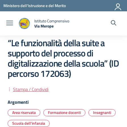
Vai ai contenuti
Vai al menu di navigazione
Vai al footer
Ministero dell'Istruzione e del Merito
Istituto Comprensivo
Via Merope
— Visita la pagina iniziale della scuola
“Le funzionalità della suite a
supporto del processo di
digitalizzazione della scuola” (ID
percorso 172063)
Stampa / Condividi
Argomenti
Area riservata
Formazione docenti
Insegnanti
Scuola dell'infanzia