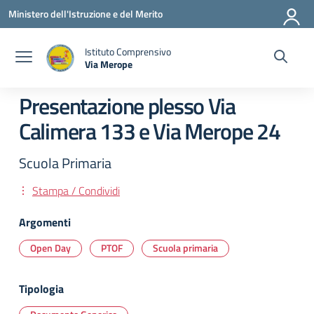
Vai ai contenuti
Vai al menu di navigazione
Vai al footer
Ministero dell'Istruzione e del Merito
Istituto Comprensivo
Via Merope
— Visita la pagina iniziale della scuola
Presentazione plesso Via
Calimera 133 e Via Merope 24
Scuola Primaria
Stampa / Condividi
Argomenti
Open Day
PTOF
Scuola primaria
Tipologia