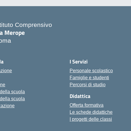
stituto Comprensivo
ia Merope
oma
Visita la pagina iniziale della scuola
la
I Servizi
azione
Personale scolastico
Famiglie e studenti
one
Percorsi di studio
 della scuola
Didattica
 della scuola
Offerta formativa
zazione
Le schede didattiche
I progetti delle classi