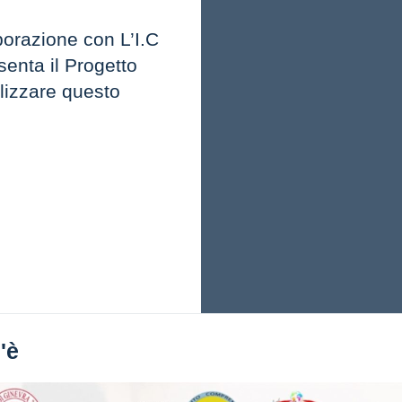
razione con L’I.C
nta il Progetto
izzare questo
'è