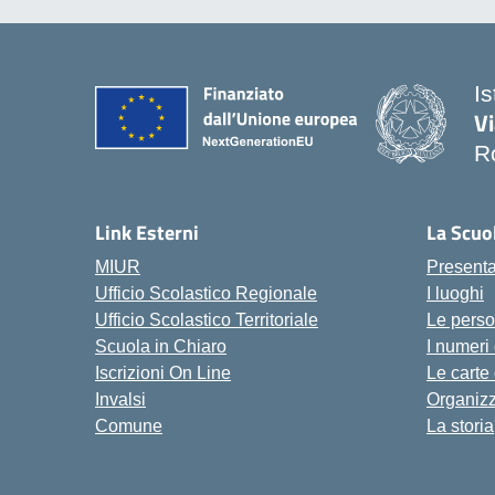
I
V
R
— 
Link Esterni
La Scuo
MIUR
Present
Ufficio Scolastico Regionale
I luoghi
Ufficio Scolastico Territoriale
Le pers
Scuola in Chiaro
I numeri
Iscrizioni On Line
Le carte
Invalsi
Organiz
Comune
La storia