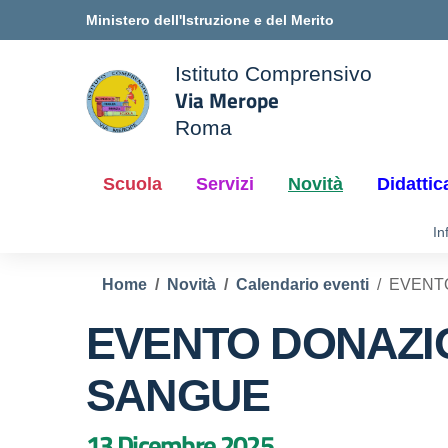
Vai ai contenuti
Vai al menu di navigazione
Vai al footer
Ministero dell'Istruzione e del Merito
Istituto Comprensivo
Via Merope
ale della scuola
Roma
— Visita la pagina iniziale d
Scuola
Servizi
Novità
Didattic
In
Home
Novità
Calendario eventi
EVENT
EVENTO DONAZI
SANGUE
13 Dicembre 2025