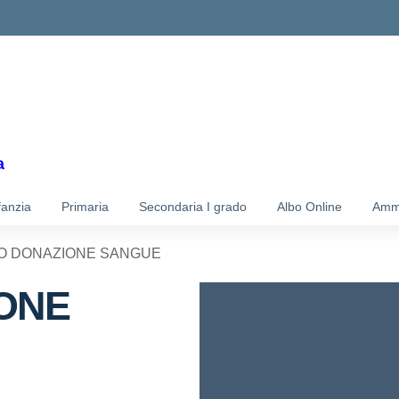
ella scuola
a
fanzia
Primaria
Secondaria I grado
Albo Online
Ammi
O DONAZIONE SANGUE
ONE