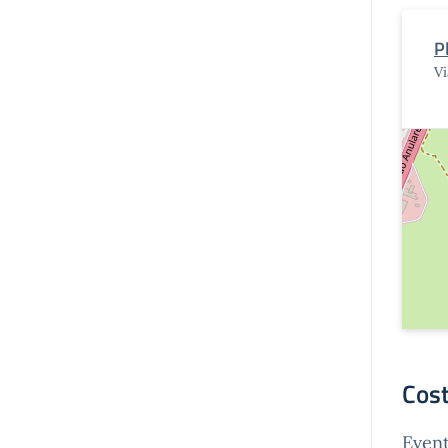
P
Vi
Cost
Event