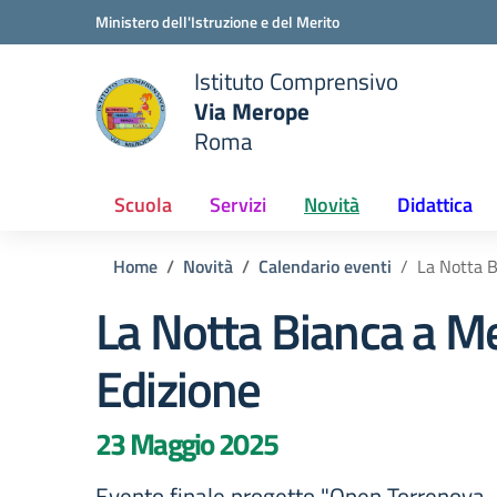
Vai ai contenuti
Vai al menu di navigazione
Vai al footer
Ministero dell'Istruzione e del Merito
Istituto Comprensivo
Via Merope
e della scuola
Roma
— Visita la pagina iniziale del
Scuola
Servizi
Novità
Didattica
Home
Novità
Calendario eventi
La Notta B
La Notta Bianca a Me
Edizione
23 Maggio 2025
Evento finale progetto "Open Torrenova -