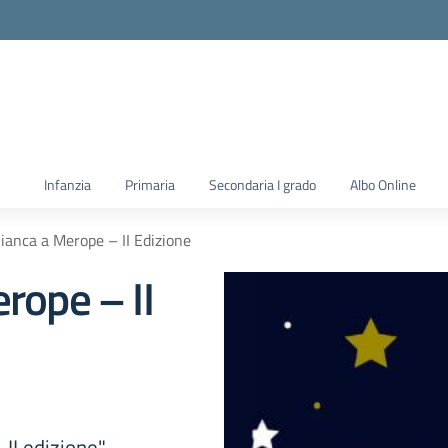
la scuola
Infanzia
Primaria
Secondaria I grado
Albo Online
ianca a Merope – II Edizione
rope – II
 II edizione"