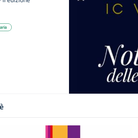
aria
'è