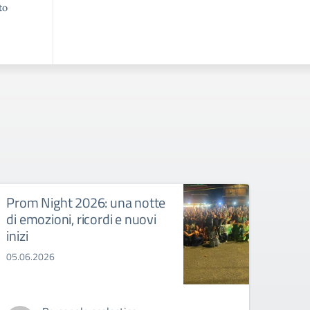
to
Prom Night 2026: una notte
Camp
di emozioni, ricordi e nuovi
Torne
inizi
festa
part
05.06.2026
Campio
Istitu