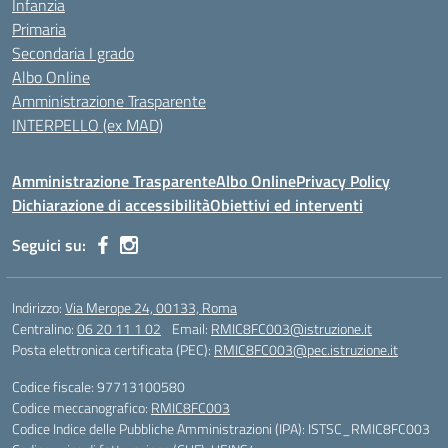
Infanzia
Primaria
Secondaria I grado
Albo Online
Amministrazione Trasparente
INTERPELLO (ex MAD)
Amministrazione Trasparente
Albo Online
Privacy Policy
Dichiarazione di accessibilità
Obiettivi ed interventi
Seguici su:
Indirizzo:
Via Merope 24, 00133, Roma
Centralino:
06 20 11 1 02
Email:
RMIC8FC003@istruzione.it
Posta elettronica certificata (PEC):
RMIC8FC003@pec.istruzione.it
Codice fiscale: 97713100580
Codice meccanografico:
RMIC8FC003
Codice Indice delle Pubbliche Amministrazioni (IPA): ISTSC_RMIC8FC003