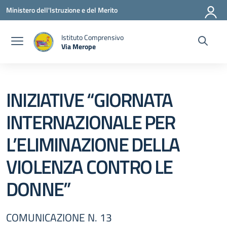
Vai ai contenuti
Vai al menu di navigazione
Vai al footer
Ministero dell'Istruzione e del Merito
Istituto Comprensivo
Via Merope
— Visita la pagina iniziale della scuola
INIZIATIVE “GIORNATA
INTERNAZIONALE PER
L’ELIMINAZIONE DELLA
VIOLENZA CONTRO LE
DONNE”
COMUNICAZIONE N. 13