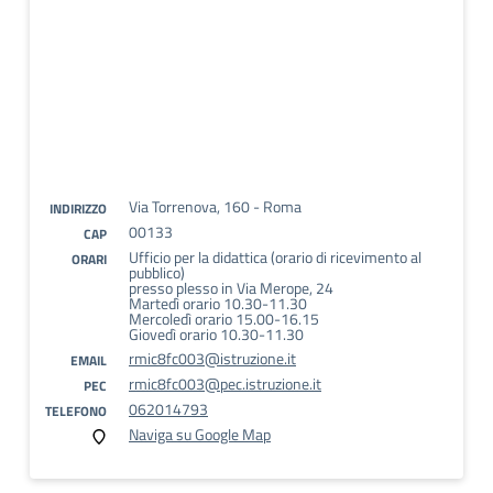
Via Torrenova, 160 - Roma
INDIRIZZO
00133
CAP
Ufficio per la didattica (orario di ricevimento al
ORARI
pubblico)
presso plesso in Via Merope, 24
Martedì orario 10.30-11.30
Mercoledì orario 15.00-16.15
Giovedì orario 10.30-11.30
rmic8fc003@istruzione.it
EMAIL
rmic8fc003@pec.istruzione.it
PEC
062014793
TELEFONO
Naviga su Google Map