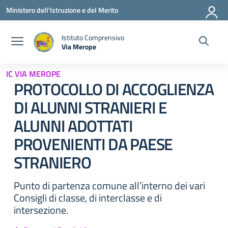
Vai ai contenuti
Vai al menu di navigazione
Vai al footer
Ministero dell'Istruzione e del Merito
Istituto Comprensivo
Via Merope
— Visita la pagina iniziale della scuola
IC VIA MEROPE
PROTOCOLLO DI ACCOGLIENZA
DI ALUNNI STRANIERI E
ALUNNI ADOTTATI
PROVENIENTI DA PAESE
STRANIERO
Punto di partenza comune all’interno dei vari
Consigli di classe, di interclasse e di
intersezione.